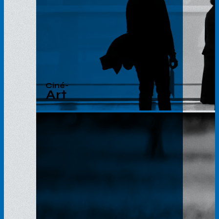
Ciné-
Art