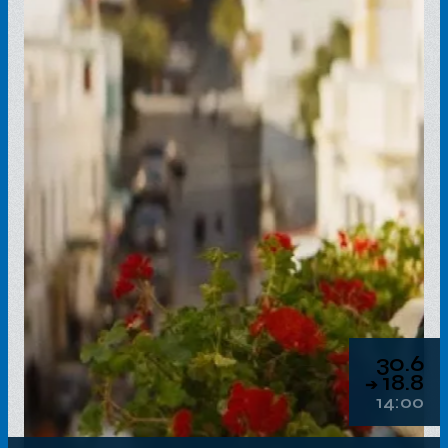
30.6
18.8
➔
14:00