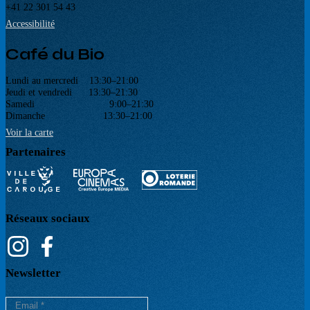
+41 22 301 54 43
Accessibilité
Café du Bio
Lundi au mercredi 13:30–21:00
Jeudi et vendredi 13:30–21:30
Samedi 9:00–21:30
Dimanche 13:30–21:00
Voir la carte
Partenaires
Réseaux sociaux
Newsletter