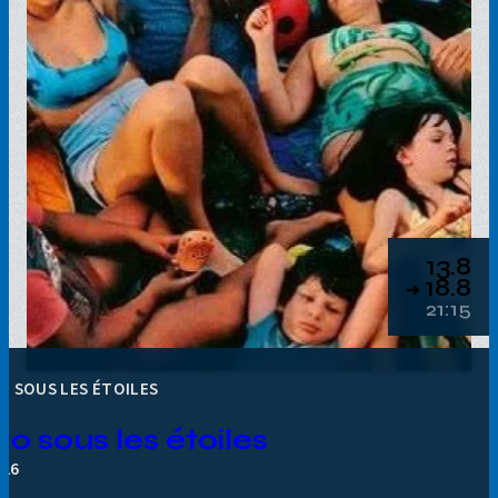
13.8
18.8
➔
21:15
O SOUS LES ÉTOILES
io sous les étoiles
026