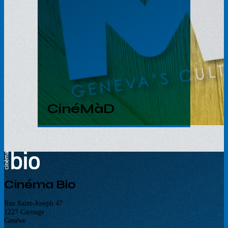
CinéMàD
Cinéma Bio
Rue Saint-Joseph 47
1227 Carouge
Genève