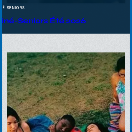
INÉ-SENIORS
iné-Seniors Été 2026