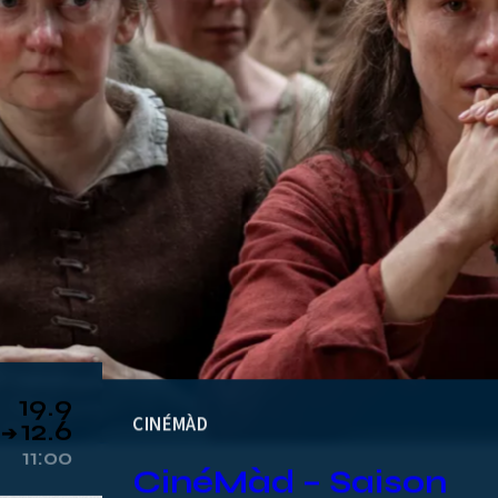
19.9
CINÉMÀD
12.6
➔