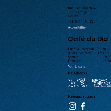
Cinéma Bio
Rue Saint-Joseph 47
1227 Carouge
Genève
+41 22 301 54 43
Accessibilité
Café du Bio
Lundi au mercredi 13:30–21
Jeudi et vendredi 13:30–21
Samedi 9:00–2
Dimanche 13:30–2
Voir la carte
Partenaires
Réseaux sociaux