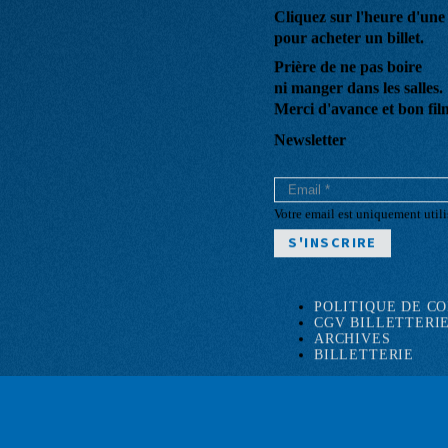
Cliquez sur l'heure d'un
pour acheter un billet.
Prière de ne pas boire
ni manger dans les salles.
Merci d'avance et bon fil
Newsletter
Votre email est uniquement utili
POLITIQUE DE C
CGV BILLETTERI
Pied
ARCHIVES
de
BILLETTERIE
page
© Cinéma Bio - Site web par