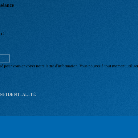
e séance
m !
sé pour vous envoyer notre lettre d'information. Vous pouvez à tout moment utilise
ONFIDENTIALITÉ
E
+P