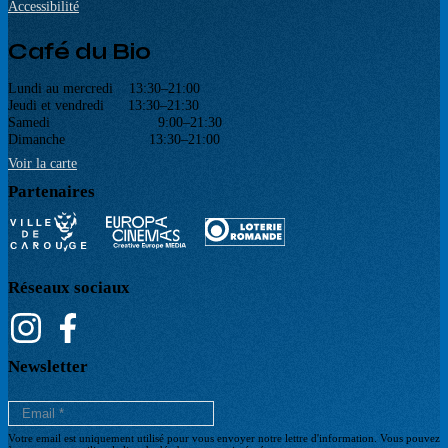
Accessibilité
Café du Bio
Lundi au mercredi 13:30–21:00
Jeudi et vendredi 13:30–21:30
Samedi 9:00–21:30
Dimanche 13:30–21:00
Voir la carte
Partenaires
Réseaux sociaux
Newsletter
Votre email est uniquement utilisé pour vous envoyer notre lettre d'information. Vous pouvez