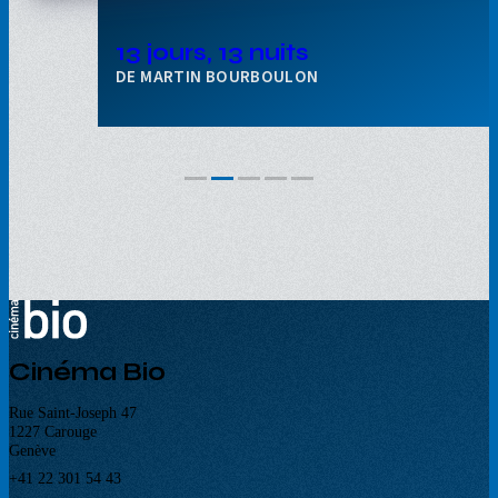
13 jours, 13 nuits
MARTIN BOURBOULON
Cinéma Bio
Rue Saint-Joseph 47
1227 Carouge
Genève
+41 22 301 54 43