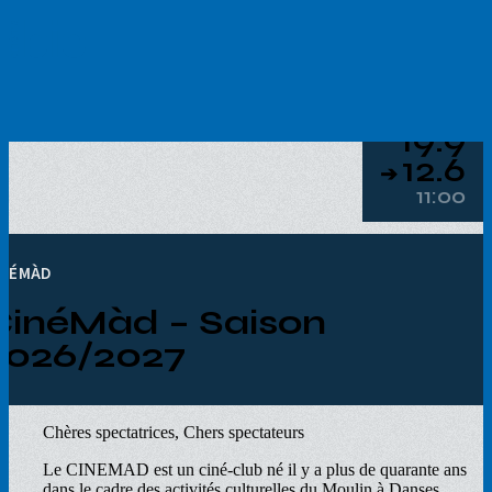
Aller
au
contenu
principal
19.9
12.6
➔
11:00
INÉMÀD
CinéMàd – Saison
2026/2027
Chères spectatrices, Chers spectateurs
Le CINEMAD est un ciné-club né il y a plus de quarante ans
dans le cadre des activités culturelles du Moulin à Danses