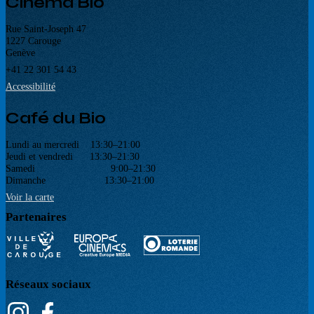
Cinéma Bio
Rue Saint-Joseph 47
1227 Carouge
Genève
+41 22 301 54 43
Accessibilité
Café du Bio
Lundi au mercredi 13:30–21:00
Jeudi et vendredi 13:30–21:30
Samedi 9:00–21:30
Dimanche 13:30–21:00
Voir la carte
Partenaires
Réseaux sociaux