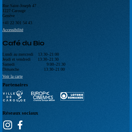
Rue Saint-Joseph 47
1227 Carouge
Genève
+41 22 301 54 43
Accessibilité
Café du Bio
Lundi au mercredi 13:30–21:00
Jeudi et vendredi 13:30–21:30
Samedi 9:00–21:30
Dimanche 13:30–21:00
Voir la carte
Partenaires
Réseaux sociaux