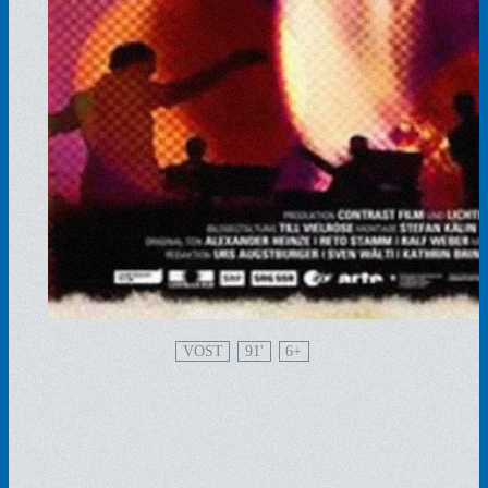
VOST
91'
6