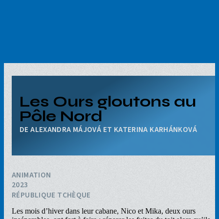
Aller
au
contenu
principal
Les Ours gloutons au
Pôle Nord
ALEXANDRA MÁJOVÁ ET KATERINA KARHÁNKOVÁ
ANIMATION
2023
RÉPUBLIQUE TCHÈQUE
Les mois d’hiver dans leur cabane, Nico et Mika, deux ours