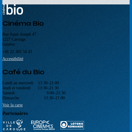
Cinéma Bio
Rue Saint-Joseph 47
1227 Carouge
Genève
+41 22 301 54 43
Accessibilité
Café du Bio
Lundi au mercredi 13:30–21:00
Jeudi et vendredi 13:30–21:30
Samedi 9:00–21:30
Dimanche 13:30–21:00
Voir la carte
Partenaires