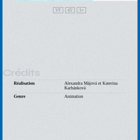
VF
45'
3
Crédits
Réalisation
Alexandra Májová et Katerina
Karhánková
Genre
Animation