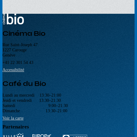
Cinéma Bio
Rue Saint-Joseph 47
1227 Carouge
Genève
+41 22 301 54 43
Accessibilité
Café du Bio
Lundi au mercredi 13:30–21:00
Jeudi et vendredi 13:30–21:30
Samedi 9:00–21:30
Dimanche 13:30–21:00
Voir la carte
Partenaires