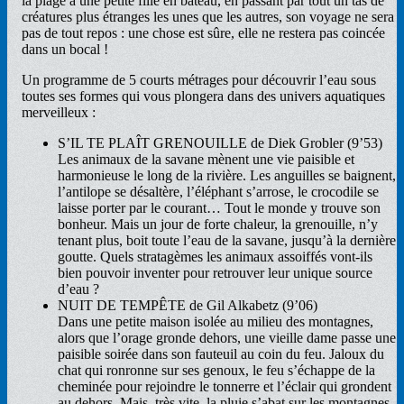
la plage à une petite fille en bateau, en passant par tout un tas de
créatures plus étranges les unes que les autres, son voyage ne sera
pas de tout repos : une chose est sûre, elle ne restera pas coincée
dans un bocal !
Un programme de 5 courts métrages pour découvrir l’eau sous
toutes ses formes qui vous plongera dans des univers aquatiques
merveilleux :
S’IL TE PLAÎT GRENOUILLE de Diek Grobler (9’53)
Les animaux de la savane mènent une vie paisible et
harmonieuse le long de la rivière. Les anguilles se baignent,
l’antilope se désaltère, l’éléphant s’arrose, le crocodile se
laisse porter par le courant… Tout le monde y trouve son
bonheur. Mais un jour de forte chaleur, la grenouille, n’y
tenant plus, boit toute l’eau de la savane, jusqu’à la dernière
goutte. Quels stratagèmes les animaux assoiffés vont-ils
bien pouvoir inventer pour retrouver leur unique source
d’eau ?
NUIT DE TEMPÊTE de Gil Alkabetz (9’06)
Dans une petite maison isolée au milieu des montagnes,
alors que l’orage gronde dehors, une vieille dame passe une
paisible soirée dans son fauteuil au coin du feu. Jaloux du
chat qui ronronne sur ses genoux, le feu s’échappe de la
cheminée pour rejoindre le tonnerre et l’éclair qui grondent
au dehors. Mais, très vite, la pluie s’abat sur les montagnes