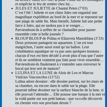
et empêche le feu de rentrer chez lui…
JULES ET JULIETTE de Chantal Peten (7’03)
C’est l’été ! Juliette et son chien Jules ont organisé une
magnifique expédition au bord de la mer et se reposent sur
une plage de sable fin. Mais bientôt, Juliette fait une petite
farce à Jules, qui ne tardera pas à se venger…
Parviendront-ils à arrêter de se chamailler pour passer
ensemble cette si belle journée ?
BLOUP BLOUP de Polina et Elizaveta Manokhina (3’33)
Deux poissons partagent un aquarium. L’un est tout
maigrichon, l’autre aussi rond qu’un ballon. Leur
cohabitation aquatique ne va pas sans quelques tensions :
chacun d’eux est bien décidé à avoir plus d’eau que l’autre
et ils ne semblent vraiment pas faits pour vivre ensemble…
Parviendront-ils finalement à s’entendre sans renverser le
bocal qui leur sert de maison?
LULINA ET LA LUNE de Alois de Leo et Marcus
Vinícius Vasconcelos (13’52)
Lulina adore dessiner : elle dessine partout, sur les murs de
sa chambre, ou encore dans le sable sur la plage. Elle
pourrait même dessiner sur la surface blanche de la lune, si
elle pouvait l’atteindre… Elle pousse une barque à la mer et
la voilà partie sur son petit bateau : que va-t-elle découvrir
en chemin vers son prochain dessin ?