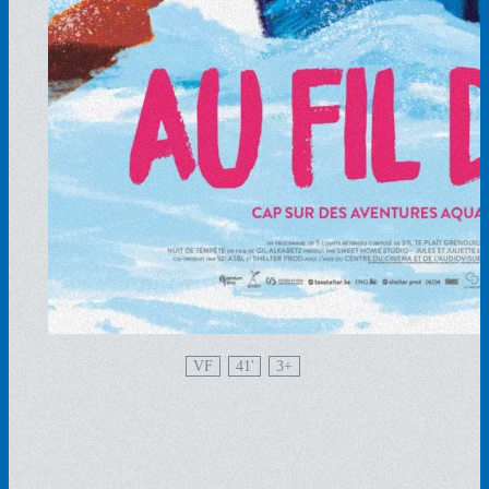
VF
41'
3