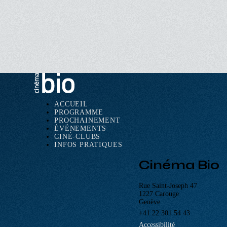
ACCUEIL
PROGRAMME
Navigation
PROCHAINEMENT
principale
ÉVÉNEMENTS
CINÉ-CLUBS
INFOS PRATIQUES
Cinéma Bio
Rue Saint-Joseph 47
1227 Carouge
Genève
+41 22 301 54 43
Accessibilité