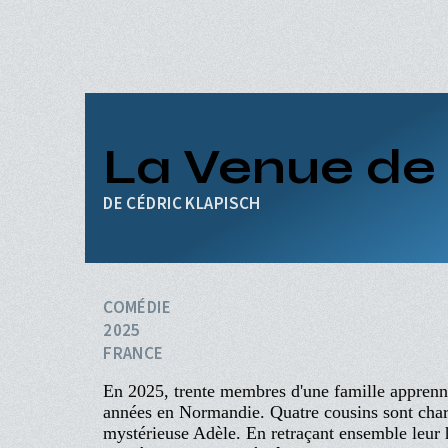
Aller
au
contenu
principal
ACCUEIL
PROGRAMME
Navigation
PROCHAINEMENT
La Venue de 
principale
ÉVÉNEMENTS
CINÉ-CLUBS
CÉDRIC KLAPISCH
INFOS PRATIQUES
COMÉDIE
2025
FRANCE
En 2025, trente membres d'une famille apprenne
années en Normandie. Quatre cousins sont chargés
mystérieuse Adèle. En retraçant ensemble leur h