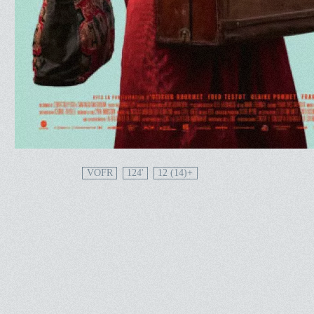
VOFR
124'
12 (14)