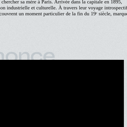
r chercher sa mère à Paris. Arrivée dans la capitale en 1895,
on industrielle et culturelle. À travers leur voyage introspecti
couvrent un moment particulier de la fin du 19ᵉ siècle, marqu
nonce