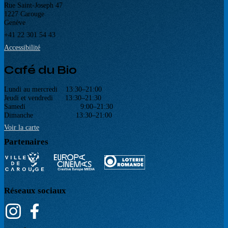
Rue Saint-Joseph 47
1227 Carouge
Genève
+41 22 301 54 43
Accessibilité
Café du Bio
Lundi au mercredi 13:30–21:00
Jeudi et vendredi 13:30–21:30
Samedi 9:00–21:30
Dimanche 13:30–21:00
Voir la carte
Partenaires
Réseaux sociaux