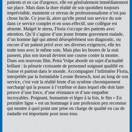
patients et en cas d'urgence, elle est généralement immédiatement
sur place. Mais dans la dure réalité de son quotidien toujours
imprévisible, maintenir ce niveau de professionnalisme n’est pas
chose facile. Ce jour-là, alors qu'elle prend son service du soir
dans ce service complet et en sous-effectif, une collègue est
absente. Malgré le stress, Floria s'occupe des patients avec
attention. Qu’il s’agisse d’une jeune femme gravement malade,
d’un homme âgé qui attend désespérément son diagnostic, ou
encore d’un patient privé avec ses diverses exigences, elle les
traite tous avec le même soin. Mais plus les heures de la nuit
passent, plus son travail devient une course contre la montre.
Dans son nouveau film, Petra Volpe aborde un sujet d'actualité
brûlant : la pénurie croissante de personnel soignant qualifié en
Suisse et partout dans le monde. Accompagner l’infirmière Floria,
interprétée par la formidable Leonie Benesch, tout au long de son
service, c'est voir la réalité brute d'un système chroniquement
surchargé qui la pousse à l’extrême et dans lequel elle doit faire
preuve d’une force, d’une résistance et d’une empathie
incroyables. Poignant, humaniste et léger à la fois, le fim « En
première ligne » est un hommage à une profession peu reconnue
qui montre à quel point une prise en charge de qualité en cas de
maladie est importante pour nous tous.