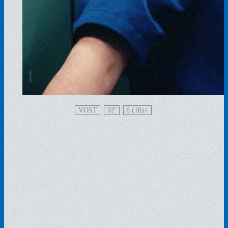
VOST
92'
6 (16)