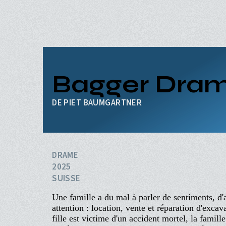
Aller
au
contenu
principal
ACCUEIL
PROGRAMME
Navigation
PROCHAINEMENT
Bagger Dra
principale
ÉVÉNEMENTS
CINÉ-CLUBS
PIET BAUMGARTNER
INFOS PRATIQUES
DRAME
2025
SUISSE
Une famille a du mal à parler de sentiments, d'a
attention : location, vente et réparation d'exca
fille est victime d'un accident mortel, la famill