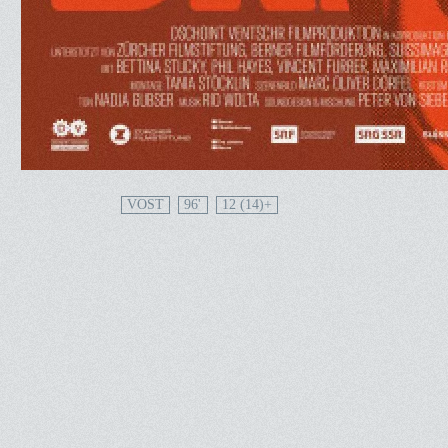
VOST
96'
12 (14)