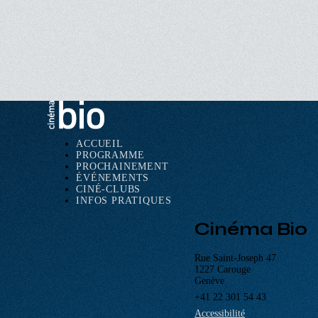
ACCUEIL
PROGRAMME
Navigation
PROCHAINEMENT
principale
ÉVÉNEMENTS
CINÉ-CLUBS
INFOS PRATIQUES
Cinéma Bio
Rue Saint-Joseph 47
1227 Carouge
Genève
+41 22 301 54 43
Accessibilité