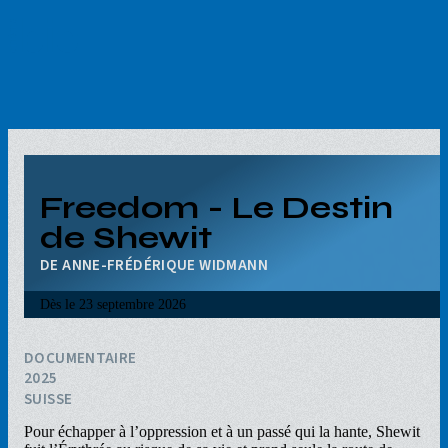
Aller
au
contenu
principal
Freedom - Le Destin
de Shewit
ANNE-FRÉDÉRIQUE WIDMANN
Dès le
23 septembre 2026
DOCUMENTAIRE
2025
SUISSE
Pour échapper à l’oppression et à un passé qui la hante, Shewit