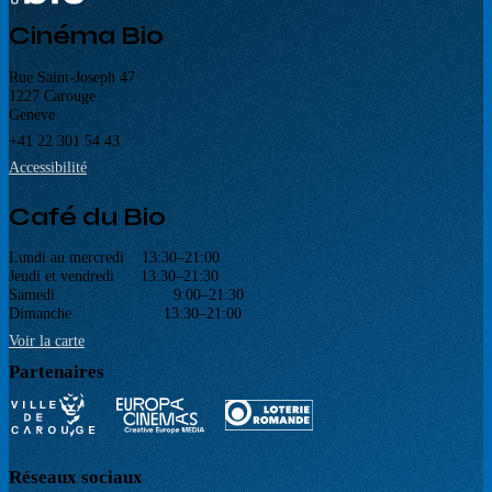
Cinéma Bio
Rue Saint-Joseph 47
1227 Carouge
Genève
+41 22 301 54 43
Accessibilité
Café du Bio
Lundi au mercredi 13:30–21:00
Jeudi et vendredi 13:30–21:30
Samedi 9:00–21:30
Dimanche 13:30–21:00
Voir la carte
Partenaires
Réseaux sociaux