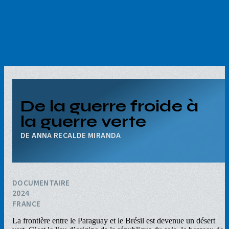
Aller
au
contenu
principal
De la guerre froide à
la guerre verte
ANNA RECALDE MIRANDA
DOCUMENTAIRE
2024
FRANCE
La frontière entre le Paraguay et le Brésil est devenue un désert