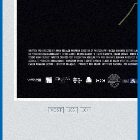
VOST
105'
16