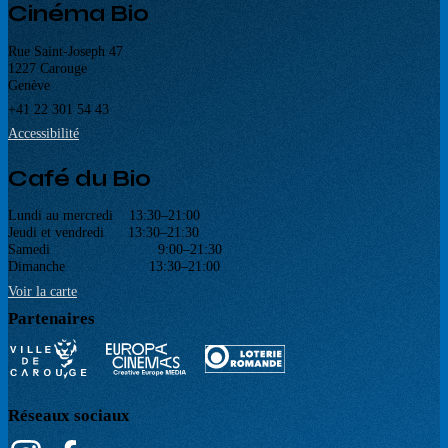
Cinéma Bio
Rue Saint-Joseph 47
1227 Carouge
Genève
+41 22 301 54 43
Accessibilité
Café du Bio
Lundi au mercredi 13:30–21:00
Jeudi et vendredi 13:30–21:30
Samedi 9:00–21:30
Dimanche 13:30–21:00
Voir la carte
Partenaires
Réseaux sociaux