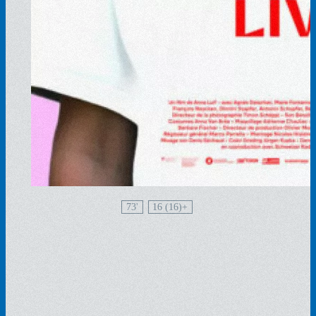
73'
16 (16)