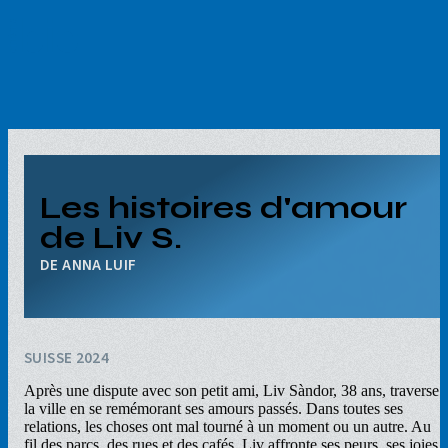
Aller
au
contenu
principal
Les histoires d'amour
de Liv S.
ANNA LUIF
SUISSE 2024
Après une dispute avec son petit ami, Liv Sàndor, 38 ans, traverse
la ville en se remémorant ses amours passés. Dans toutes ses
relations, les choses ont mal tourné à un moment ou un autre. Au
fil des parcs, des rues et des cafés, Liv affronte ses peurs, ses joies