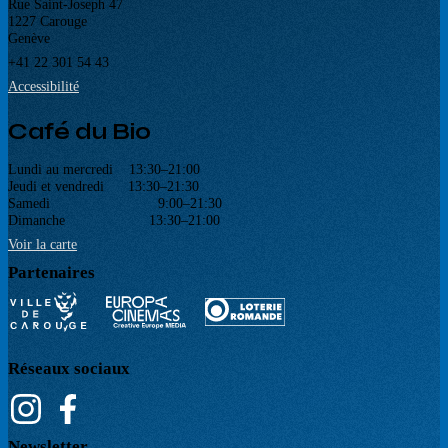
Rue Saint-Joseph 47
1227 Carouge
Genève
+41 22 301 54 43
Accessibilité
Café du Bio
Lundi au mercredi 13:30–21:00
Jeudi et vendredi 13:30–21:30
Samedi 9:00–21:30
Dimanche 13:30–21:00
Voir la carte
Partenaires
Réseaux sociaux
Newsletter