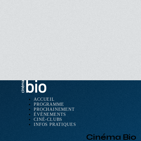
ACCUEIL
PROGRAMME
Navigation
PROCHAINEMENT
principale
ÉVÉNEMENTS
CINÉ-CLUBS
INFOS PRATIQUES
Cinéma Bio