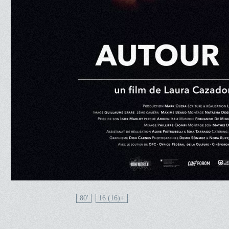
80'
16 (16)