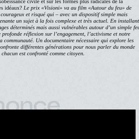
sobéissance civile et sur les formes plus radicales de la
ses idéaux?
Le prix «Visioni» va au film «Autour du feu» de
ourageux et risqué qui – avec un dispositif simple mais
nante un sujet à la fois complexe et très actuel. En installan
ges déterminés mais aussi vulnérables autour d’un simple fe
ne profonde réflexion sur l’engagement, l’activisme et notre
 à la communauté. Un documentaire nécessaire qui explore les
t confronte différentes générations pour nous parler du monde
s chacun est confronté comme citoyen.
nonce