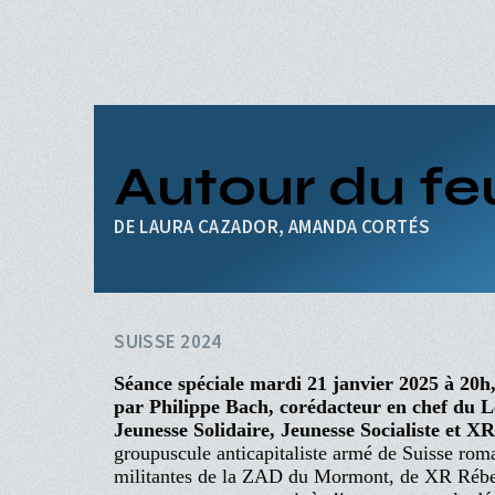
Aller
au
contenu
principal
ACCUEIL
PROGRAMME
Navigation
PROCHAINEMENT
Autour du fe
principale
ÉVÉNEMENTS
CINÉ-CLUBS
LAURA CAZADOR, AMANDA CORTÉS
INFOS PRATIQUES
SUISSE 2024
Séance spéciale mardi 21 janvier 2025 à 20h,
par Philippe Bach, corédacteur en chef du L
Jeunesse Solidaire, Jeunesse Socialiste et X
groupuscule anticapitaliste armé de Suisse rom
militantes de la ZAD du Mormont, de XR Rébelli