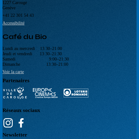
1227 Carouge
Genève
+41 22 301 54 43
Accessibilité
Café du Bio
Lundi au mercredi 13:30–21:00
Jeudi et vendredi 13:30–21:30
Samedi 9:00–21:30
Dimanche 13:30–21:00
Voir la carte
Partenaires
Réseaux sociaux
Newsletter