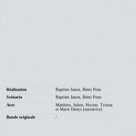
91'
EN COURS