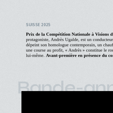
Aller
au
contenu
principal
ACCUEIL
PROGRAMME
Navigation
PROCHAINEMENT
Les Vies d'A
principale
ÉVÉNEMENTS
CINÉ-CLUBS
BAPTISTE JANON, RÉMI PONS
INFOS PRATIQUES
SUISSE 2025
Prix de la Compétition Nationale à Visions 
protagoniste, Andrès Ugalde, est un conducteur
dépeint son homologue contemporain, un chauffe
une course au profit, « Andrès » constitue le ro
lui-même.
Avant-première en présence du cor