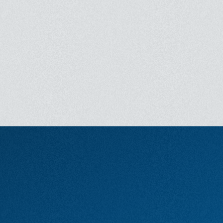
Réalisation
Baptiste Janon, Rémi Pons
Scénario
Baptiste Janon, Rémi Pons
Avec
Matthieu, Julien, Hocine, Tristan
et Marie Denys (narratrice)
Bande originale
/