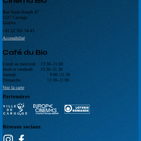
Cinéma Bio
Rue Saint-Joseph 47
1227 Carouge
Genève
+41 22 301 54 43
Accessibilité
Café du Bio
Lundi au mercredi 13:30–21:00
Jeudi et vendredi 13:30–21:30
Samedi 9:00–21:30
Dimanche 13:30–21:00
Voir la carte
Partenaires
Réseaux sociaux