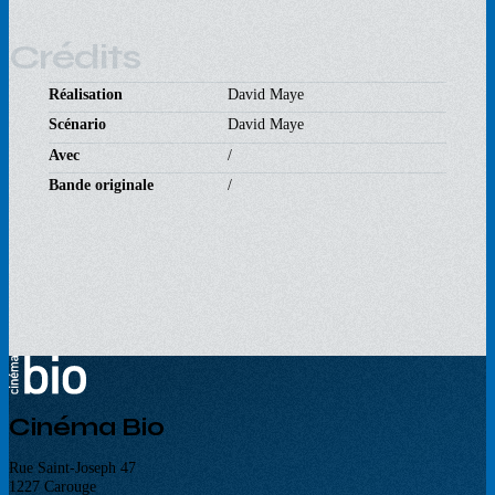
Crédits
Réalisation
David Maye
Scénario
David Maye
Avec
/
Bande originale
/
Cinéma Bio
Rue Saint-Joseph 47
1227 Carouge