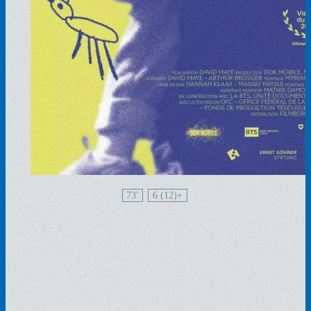
73'
6 (12)