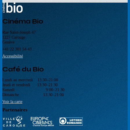
Cinéma Bio
Rue Saint-Joseph 47
1227 Carouge
Genève
+41 22 301 54 43
Accessibilité
Café du Bio
Lundi au mercredi 13:30–21:00
Jeudi et vendredi 13:30–21:30
Samedi 9:00–21:30
Dimanche 13:30–21:00
Voir la carte
Partenaires