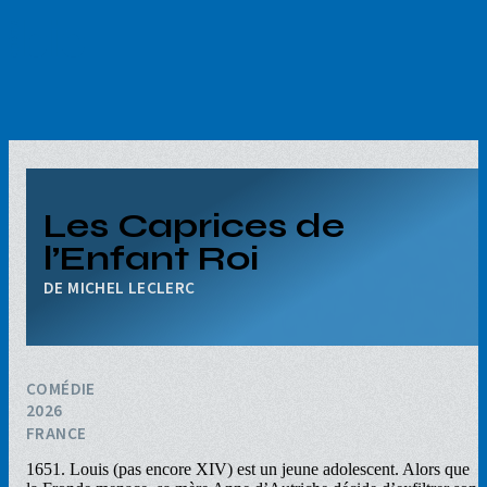
Aller
au
contenu
principal
Les Caprices de
l’Enfant Roi
MICHEL LECLERC
COMÉDIE
2026
FRANCE
1651. Louis (pas encore XIV) est un jeune adolescent. Alors que