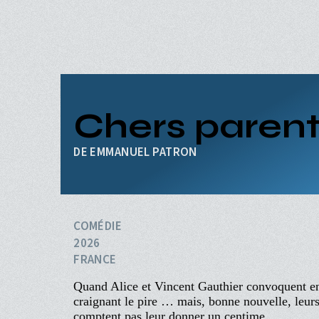
Aller
au
contenu
principal
ACCUEIL
PROGRAMME
Navigation
PROCHAINEMENT
principale
Chers paren
ÉVÉNEMENTS
CINÉ-CLUBS
INFOS PRATIQUES
EMMANUEL PATRON
COMÉDIE
2026
FRANCE
Quand Alice et Vincent Gauthier convoquent en u
craignant le pire … mais, bonne nouvelle, leurs 
comptent pas leur donner un centime.