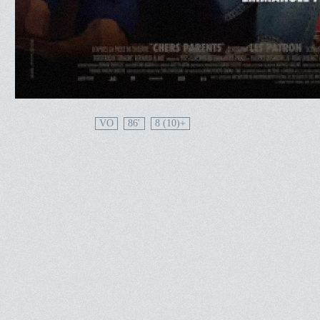
VO
86'
8 (10)