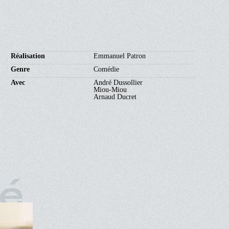
Réalisation
Emmanuel Patron
Genre
Comédie
Avec
André Dussollier
Miou-Miou
Arnaud Ducret
ié