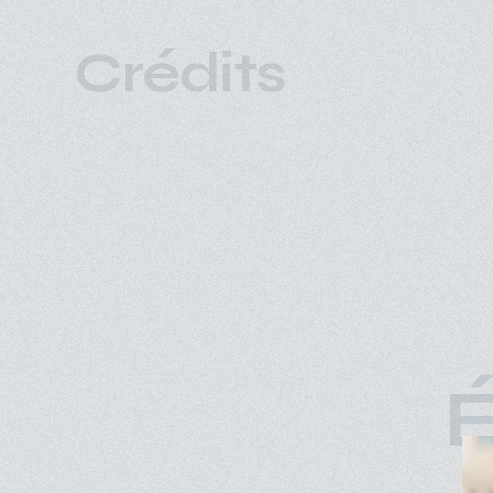
Crédits
É