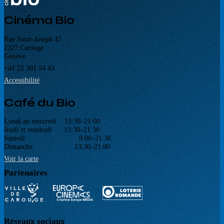
Cinéma Bio
Rue Saint-Joseph 47
1227 Carouge
Genève
+41 22 301 54 43
Accessibilité
Café du Bio
Lundi au mercredi 13:30–21:00
Jeudi et vendredi 13:30–21:30
Samedi 9:00–21:30
Dimanche 13:30–21:00
Voir la carte
Partenaires
Réseaux sociaux