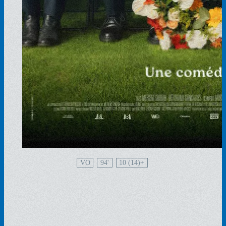
VO
94'
10 (14)