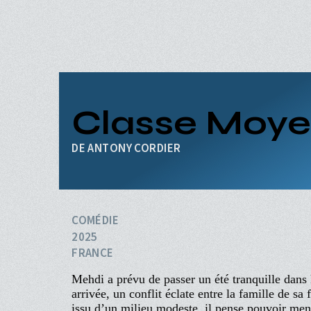
Aller
au
contenu
principal
ACCUEIL
PROGRAMME
Navigation
PROCHAINEMENT
principale
Classe Moy
ÉVÉNEMENTS
CINÉ-CLUBS
INFOS PRATIQUES
ANTONY CORDIER
COMÉDIE
2025
FRANCE
Mehdi a prévu de passer un été tranquille dan
arrivée, un conflit éclate entre la famille de s
issu d’un milieu modeste, il pense pouvoir mene