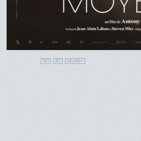
VO
95'
14 (16)