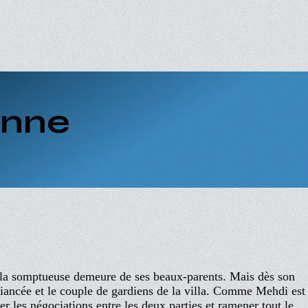
enne
s la somptueuse demeure de ses beaux-parents. Mais dès son
a fiancée et le couple de gardiens de la villa. Comme Mehdi est
r les négociations entre les deux parties et ramener tout le