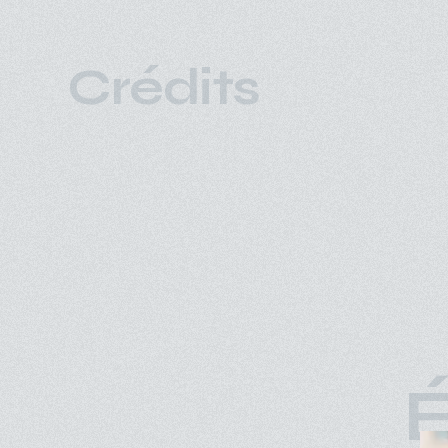
Crédits
É