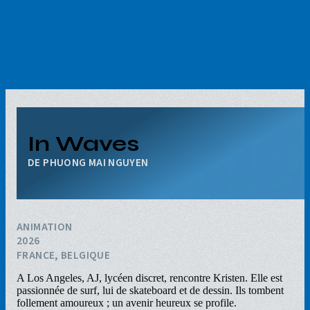
Aller
au
contenu
principal
In Waves
PHUONG MAI NGUYEN
ANIMATION
2026
FRANCE, BELGIQUE
A Los Angeles, AJ, lycéen discret, rencontre Kristen. Elle est
passionnée de surf, lui de skateboard et de dessin. Ils tombent
follement amoureux ; un avenir heureux se profile.