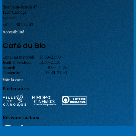
Rue Saint-Joseph 47
1227 Carouge
Genève
+41 22 301 54 43
Accessibilité
Café du Bio
Lundi au mercredi 13:30–21:00
Jeudi et vendredi 13:30–21:30
Samedi 9:00–21:30
Dimanche 13:30–21:00
Voir la carte
Partenaires
Réseaux sociaux