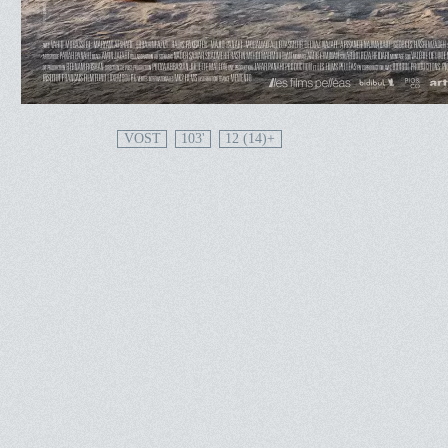
VOST
103'
12 (14)