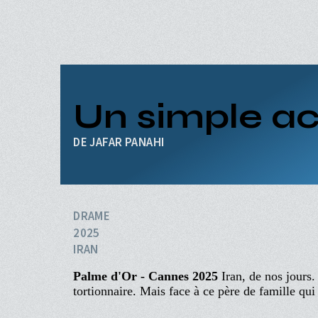
Aller
au
contenu
principal
ACCUEIL
PROGRAMME
Navigation
PROCHAINEMENT
Un simple a
principale
ÉVÉNEMENTS
CINÉ-CLUBS
JAFAR PANAHI
INFOS PRATIQUES
DRAME
2025
IRAN
Palme d'Or - Cannes 2025
Iran, de nos jours.
tortionnaire. Mais face à ce père de famille qui