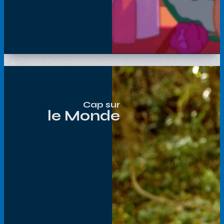
Cap sur
le Monde