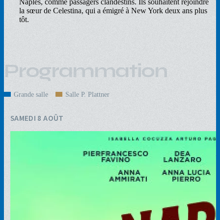
Naples, comme passagers clandestins. Ils souhaitent rejoindre
la sœur de Celestina, qui a émigré à New York deux ans plus
tôt.
Programmation
Grande salle
Salle P. Plattner
SAMEDI 8 AOÛT
Napoli - New York
18:00
VOST
124'
16+