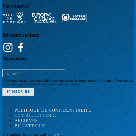
Partenaires
Réseaux sociaux
Newsletter
Votre email est uniquement utilisé pour vous envoyer notre lettre d'information. Vous pouvez
à tout moment utiliser le lien de désabonnement intégré.
POLITIQUE DE CONFIDENTIALITÉ
Pied
CGV BILLETTERIE
ARCHIVES
de
BILLETTERIE
page
© Cinéma Bio - Site web par
+P