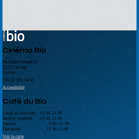
Cinéma Bio
Rue Saint-Joseph 47
1227 Carouge
Genève
+41 22 301 54 43
Accessibilité
Café du Bio
Lundi au mercredi 13:30–21:00
Jeudi et vendredi 13:30–21:30
Samedi 9:00–21:30
Dimanche 13:30–21:00
Voir la carte