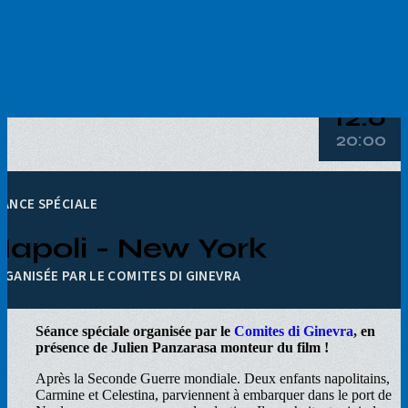
Aller
au
contenu
principal
12.6
20:00
ÉANCE SPÉCIALE
Napoli - New York
RGANISÉE PAR LE COMITES DI GINEVRA
Séance spéciale organisée par le
Comites di Ginevra
, en
présence de Julien Panzarasa monteur du film !
Après la Seconde Guerre mondiale. Deux enfants napolitains,
Carmine et Celestina, parviennent à embarquer dans le port de