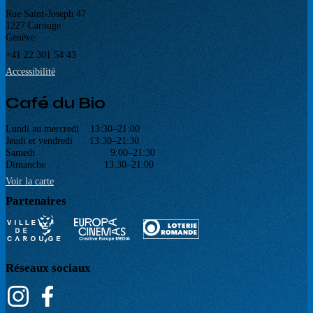
Rue Saint-Joseph 47
1227 Carouge
Genève
+41 22 301 54 43
Accessibilité
Café du Bio
Lundi au mercredi 13:30–21:00
Jeudi et vendredi 13:30–21:30
Samedi 9:00–21:30
Dimanche 13:30–21:00
Voir la carte
Partenaires
Réseaux sociaux