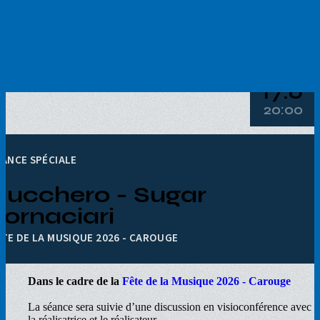
Aller
au
contenu
principal
17.6
20:00
ÉANCE SPÉCIALE
Zucchero - Sugar
Fornaciari
ÊTE DE LA MUSIQUE 2026 - CAROUGE
Dans le cadre de la
Fête de la Musique 2026 - Carouge
La séance sera suivie d’une discussion en visioconférence avec
la réalisatrice et le réalisateur.