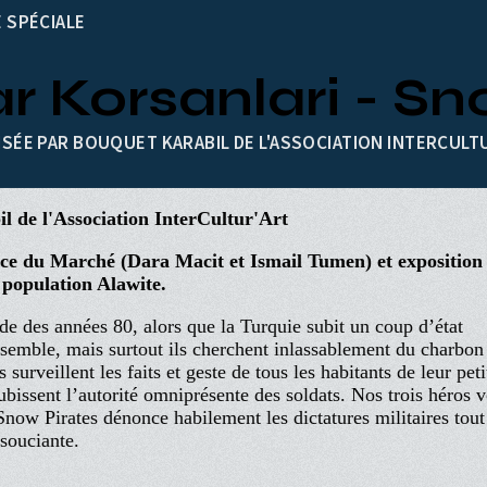
 SPÉCIALE
r Korsanlari - Sn
SÉE PAR BOUQUET KARABIL DE L'ASSOCIATION INTERCULT
l de l'Association InterCultur'Art
lace du Marché (Dara Macit et Ismail Tumen) et exposition
 population Alawite.
e des années 80, alors que la Turquie subit un coup d’état
ensemble, mais surtout ils cherchent inlassablement du charbon
s surveillent les faits et geste de tous les habitants de leur peti
ubissent l’autorité omniprésente des soldats. Nos trois héros 
 Snow Pirates dénonce habilement les dictatures militaires tout