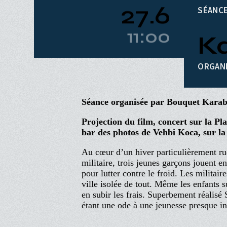
Aller
au
contenu
SÉANCE
principal
ACCUEIL
27.6
PROGRAMME
Navigation
Ka
PROCHAINEMENT
11:00
principale
ÉVÉNEMENTS
CINÉ-CLUBS
ORGANI
INFOS PRATIQUES
Séance organisée par Bouquet Karabi
Projection du film, concert sur la P
bar des photos de Vehbi Koca, sur la
Au cœur d’un hiver particulièrement rud
militaire, trois jeunes garçons jouent 
pour lutter contre le froid. Les militaire
ville isolée de tout. Même les enfants s
en subir les frais. Superbement réalisé