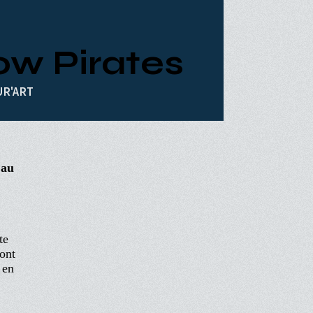
ow Pirates
UR'ART
 au
te
vont
 en