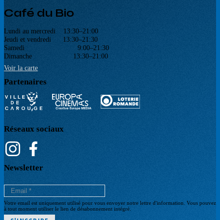
Café du Bio
Lundi au mercredi 13:30–21:00
Jeudi et vendredi 13:30–21:30
Samedi 9:00–21:30
Dimanche 13:30–21:00
Voir la carte
Partenaires
Réseaux sociaux
Newsletter
Votre email est uniquement utilisé pour vous envoyer notre lettre d'information. Vous pouvez
à tout moment utiliser le lien de désabonnement intégré.