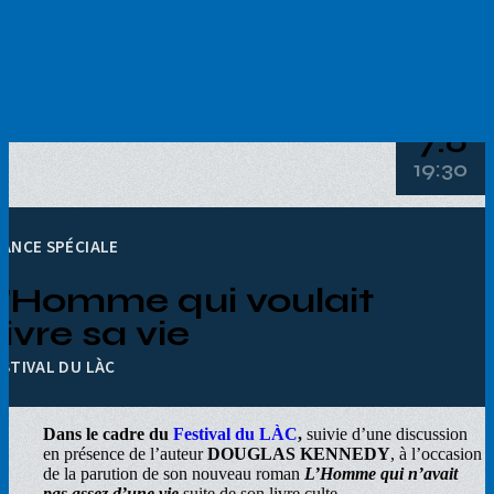
Aller
au
contenu
principal
7.6
19:30
ÉANCE SPÉCIALE
L'Homme qui voulait
ivre sa vie
ESTIVAL DU LÀC
Dans le cadre du
Festival du LÀC
,
suivie d’une discussion
en présence de l’auteur
DOUGLAS KENNEDY
, à l’occasion
de la parution de son nouveau roman
L’Homme qui n’avait
pas assez d’une vie
suite de son livre culte.