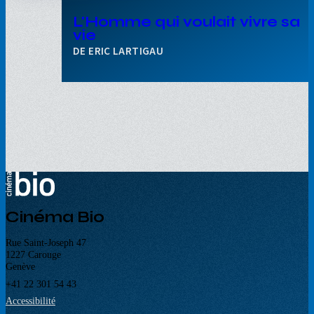
L'Homme qui voulait vivre sa
vie
ERIC LARTIGAU
Cinéma Bio
Rue Saint-Joseph 47
1227 Carouge
Genève
+41 22 301 54 43
Accessibilité