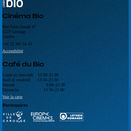
Cinéma Bio
Rue Saint-Joseph 47
1227 Carouge
Genève
+41 22 301 54 43
Accessibilité
Café du Bio
Lundi au mercredi 13:30–21:00
Jeudi et vendredi 13:30–21:30
Samedi 9:00–21:30
Dimanche 13:30–21:00
Voir la carte
Partenaires