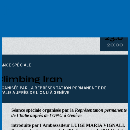
Aller
au
contenu
principal
23.6
20:00
ÉANCE SPÉCIALE
Climbing Iran
RGANISÉE PAR LA REPRÉSENTATION PERMANENTE DE
ITALIE AUPRÈS DE L’ONU À GENÈVE
Séance spéciale organisée par la
Représentation permanente
de l’Italie auprès de l’ONU à Genève
introduite par l’Ambassadeur LUIGI MARIA VIGNALI,