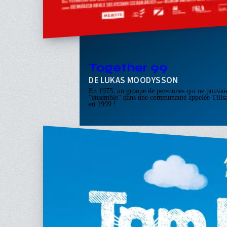
Together 99
LUKAS MOODYSSON
En 1975, un groupe de personnes qui ne pouvaien
"ensemble" dans une communauté appelée Till
en 1999 !