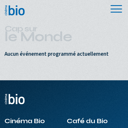
Aller au contenu principal
Menu
Cap sur
le Monde
Aucun événement programmé actuellement
Cinéma Bio
Café du Bio