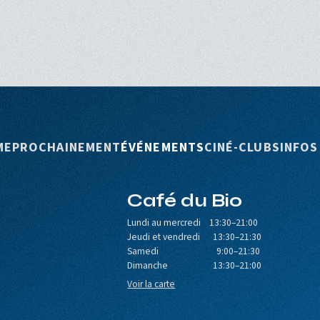
rincipale
ME
PROCHAINEMENT
ÉVÉNEMENTS
CINÉ-CLUBS
INFOS
Café du Bio
Lundi au mercredi 13:30–21:00
Jeudi et vendredi 13:30–21:30
Samedi 9:00–21:30
Dimanche 13:30–21:00
Voir la carte