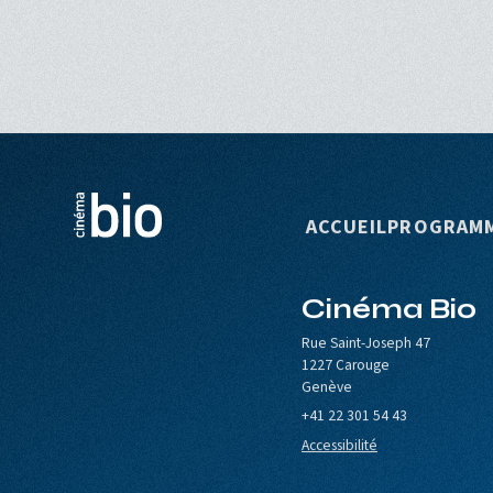
Navigation p
ACCUEIL
PROGRAM
Cinéma Bio
le de Carouge
Europa Cinemas
Loterie Romande
Rue Saint-Joseph 47
1227 Carouge
Genève
+41 22 301 54 43
Accessibilité