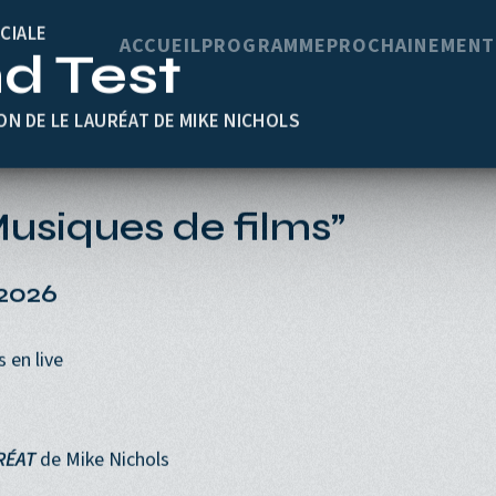
Navigation princi
ACCUEIL
PROGRAMME
PROCHAINEMENT
CIALE
nd Test
ON DE LE LAURÉAT DE MIKE NICHOLS
siques de films”
2026
 en live
RÉAT
de Mike Nichols