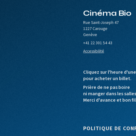
Cinéma Bio
le de Carouge
Europa Cinemas
Loterie Romande
Rue Saint-Joseph 47
1227 Carouge
Genève
+41 22 301 54 43
Accessibilité
Cliquez sur l'heure d'un
pour acheter un billet.
Prière de ne pas boire
ni manger dans les salle
Merci d'avance et bon fil
Pied de pag
POLITIQUE DE CON