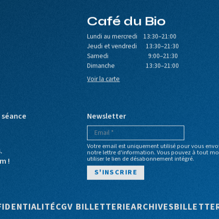
Café du Bio
Lundi au mercredi 13:30–21:00
Jeudi et vendredi 13:30–21:30
Samedi 9:00–21:30
Dimanche 13:30–21:00
Voir la carte
e séance
Newsletter
Votre email est uniquement utilisé pour vous envo
s.
notre lettre d'information. Vous pouvez à tout 
utiliser le lien de désabonnement intégré.
m !
e
FIDENTIALITÉ
CGV BILLETTERIE
ARCHIVES
BILLETTE