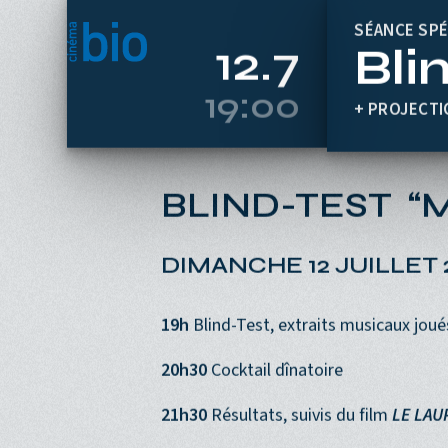
Aller au contenu principal
SÉANCE SPÉ
Bli
12.7
19:00
+ PROJECTI
BLIND-TEST “Mu
DIMANCHE 12 JUILLET 
19h
Blind-Test, extraits musicaux joués
20h30
Cocktail dînatoire
21h30
Résultats, suivis du film
LE LAU