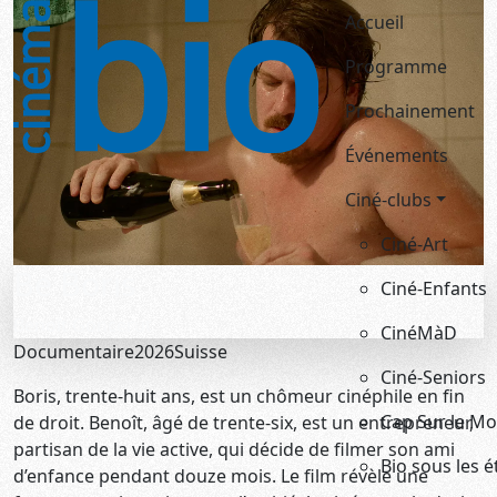
Navigation 
Aller au contenu principal
Accueil
Programme
Prochainement
Événements
Ciné-clubs
Ciné-Art
Be Boris
Ciné-Enfants
Benoît Goncerut
CinéMàD
Documentaire
2026
Suisse
Ciné-Seniors
Boris, trente-huit ans, est un chômeur cinéphile en fin
Cap Sur le M
de droit. Benoît, âgé de trente-six, est un entrepreneur,
partisan de la vie active, qui décide de filmer son ami
Bio sous les é
d’enfance pendant douze mois. Le film révèle une