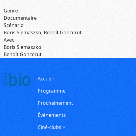
Genre
Documentaire
Scénario
Boris Siemaszko, Benoît Goncerut
Avec
Boris Siemaszko
Benoît Goncerut
Navigation principale
Accueil
Programme
Prochainement
Événements
Ciné-clubs