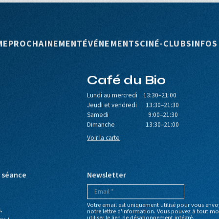
rincipale
ME
PROCHAINEMENT
ÉVÉNEMENTS
CINÉ-CLUBS
INFOS
Café du Bio
Lundi au mercredi 13:30–21:00
Jeudi et vendredi 13:30–21:30
Samedi 9:00–21:30
Dimanche 13:30–21:00
Voir la carte