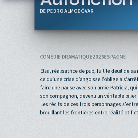
Aller au contenu principal
Amarga Nav
Autofiction
PEDRO ALMODÓVAR
COMÉDIE DRAMATIQUE
2026
ESPAGNE
Elsa, réalisatrice de pub, fuit le deuil de 
ce qu’une crise d’angoisse l’oblige à s’arrê
faire une pause avec son amie Patricia, qui 
son compagnon, devenu un véritable pilier 
Les récits de ces trois personnages s’entre