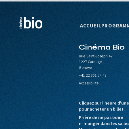
Navigation p
ACCUEIL
PROGRAM
Cinéma Bio
le de Carouge
Europa Cinemas
Loterie Romande
Rue Saint-Joseph 47
1227 Carouge
Genève
+41 22 301 54 43
Accessibilité