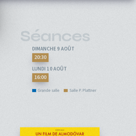
pale
ÉVÉNEMENTS
CINÉ-CLUBS
INFOS PRATIQUES
Séances
DIMANCHE 9 AOÛT
20:30
LUNDI 10 AOÛT
16:00
Grande salle
Salle P. Plattner