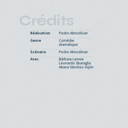
VOST
111'
12 (14)
Crédits
Réalisation
Pedro Almodóvar
Genre
Comédie
dramatique
Scénario
Pedro Almodóvar
Avec
Bárbara Lennie
Leonardo Sbaraglia
Aitana Sánchez-Gijón