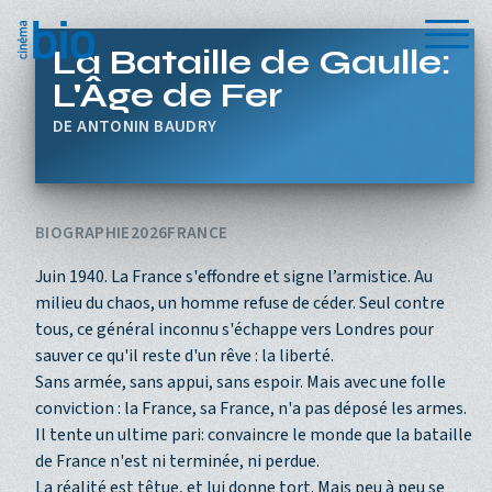
Aller au contenu principal
Menu
La Bataille de Gaulle:
L'Âge de Fer
ANTONIN BAUDRY
BIOGRAPHIE
2026
FRANCE
Juin 1940. La France s'effondre et signe l’armistice. Au
milieu du chaos, un homme refuse de céder. Seul contre
tous, ce général inconnu s'échappe vers Londres pour
sauver ce qu'il reste d'un rêve : la liberté.
Sans armée, sans appui, sans espoir. Mais avec une folle
conviction : la France, sa France, n'a pas déposé les armes.
Il tente un ultime pari: convaincre le monde que la bataille
de France n'est ni terminée, ni perdue.
La réalité est têtue, et lui donne tort. Mais peu à peu se