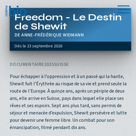
Aller au contenu principal
Menu
Freedom - Le Destin
de Shewit
ANNE-FRÉDÉRIQUE WIDMANN
Dès le
23 septembre 2026
DOCUMENTAIRE
2025
SUISSE
Pour échapper à l’oppression et à un passé qui la hante,
Shewit fuit l’Érythrée au risque de sa vie et prend seule la
route de l’Europe. À quinze ans, après un périple de deux
ans, elle arrive en Suisse, pays dans lequel elle place ses
rêves et ses espoirs. Sept ans plus tard, sans permis de
séjour et menacée d’expulsion, Shewit persévère et lutte
pour devenir une femme libre. Un combat pour son
émancipation, filmé pendant dix ans.