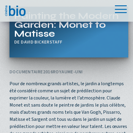
Aller au contenu principal
Menu
Painting the Modern
Garden: Monet to
Matisse
DAVID BICKERSTAFF
DOCUMENTAIRE
2016
ROYAUME-UNI
Pour de nombreux grands artistes, le jardin a longtemps
été considéré comme un sujet de prédilection pour
exprimer la couleur, la lumière et l’atmosphère. Claude
Monet est sans doute le peintre de jardins le plus célèbre,
mais d’autres grands noms tels que Van Gogh, Pissarro,
Matisse et Sargent ont tous vu dans le jardin un sujet de
prédilection pour mettre en valeur leur talent. Les œuvres