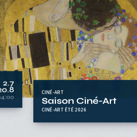
vénement l
2.7
CINÉ-ART
20.8
Saison Ciné-Art
14:00
CINÉ-ART ÉTÉ 2026