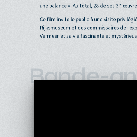
d’œuvre les plus célèbres de Vermeer, notam
La Laitière », « La Petite Rue », « Dame éc
une balance ». Au total, 28 de ses 37 œuvr
Ce film invite le public à une visite privilé
Rijksmuseum et des commissaires de l'expo
Vermeer et sa vie fascinante et mystérieus
Bande-an