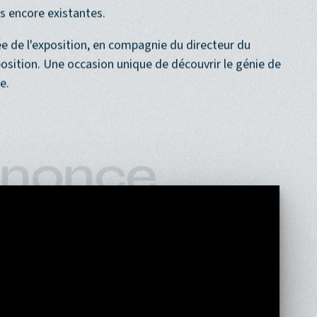
ment « La Jeune Fille à la perle », « Le Géographe », «
rivant une lettre avec sa servante » et « Femme tenant
es encore existantes.
giée de l'exposition, en compagnie du directeur du
sition. Une occasion unique de découvrir le génie de
e.
nonce