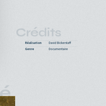
VOST
90'
16
Crédits
Réalisation
David Bickerstaff
Genre
Documentaire