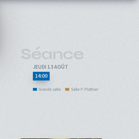
pale
ÉVÉNEMENTS
CINÉ-CLUBS
INFOS PRATIQUES
Séance
JEUDI 13 AOÛT
14:00
Grande salle
Salle P. Plattner