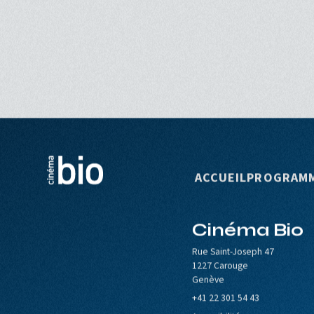
Navigation p
ACCUEIL
PROGRAM
Cinéma Bio
le de Carouge
Europa Cinemas
Loterie Romande
Rue Saint-Joseph 47
1227 Carouge