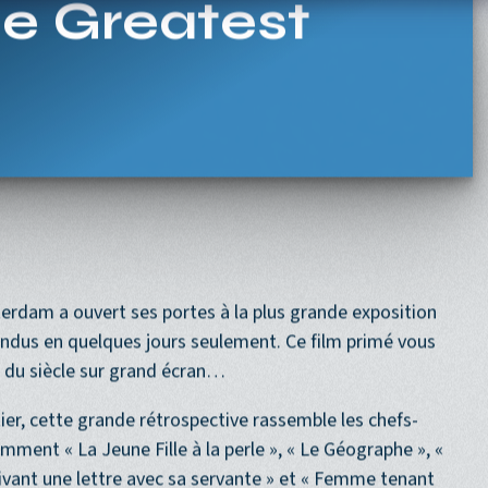
Navigation princi
ACCUEIL
PROGRAMME
PROCHAINEMENT
e Greatest
rdam a ouvert ses portes à la plus grande exposition
vendus en quelques jours seulement. Ce film primé vous
on du siècle sur grand écran…
er, cette grande rétrospective rassemble les chefs-