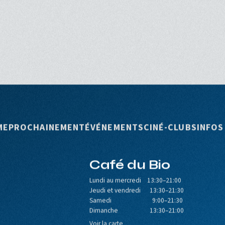
rincipale
ME
PROCHAINEMENT
ÉVÉNEMENTS
CINÉ-CLUBS
INFOS
Café du Bio
Lundi au mercredi 13:30–21:00
Jeudi et vendredi 13:30–21:30