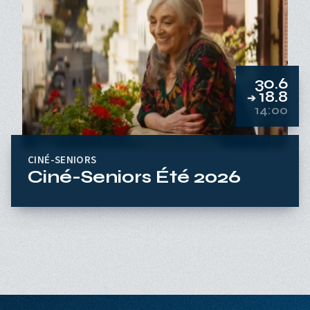
30.6
18.8
➔
14:00
CINÉ-SENIORS
Ciné-Seniors Été 2026