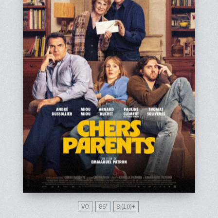
VO
86'
8 (10)