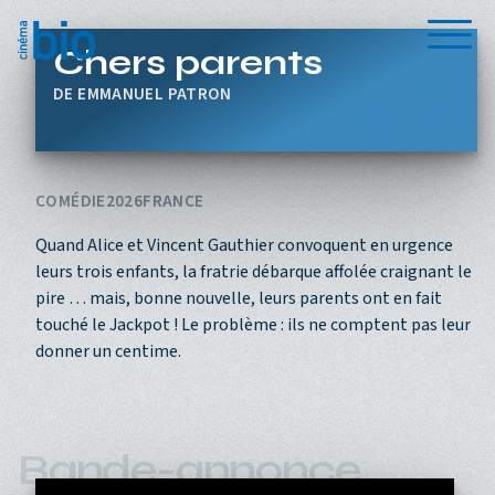
Aller au contenu principal
Menu
Chers parents
EMMANUEL PATRON
COMÉDIE
2026
FRANCE
Quand Alice et Vincent Gauthier convoquent en urgence
leurs trois enfants, la fratrie débarque affolée craignant le
pire … mais, bonne nouvelle, leurs parents ont en fait
touché le Jackpot ! Le problème : ils ne comptent pas leur
donner un centime.
Bande-annonce