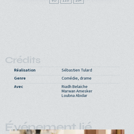
VO
110'
16
Crédits
Réalisation
Sébastien Tulard
Genre
Comédie, drame
Avec
Riadh Belaïche
Marwan Amesker
Loubna Abidar
Événement lié