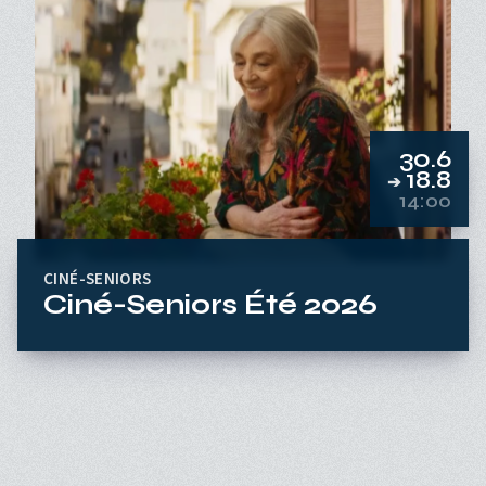
30.6
18.8
➔
14:00
CINÉ-SENIORS
Ciné-Seniors Été 2026