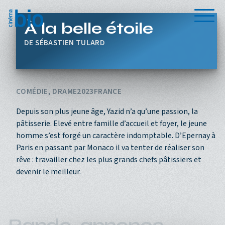
Aller au contenu principal
Menu
À la belle étoile
SÉBASTIEN TULARD
COMÉDIE, DRAME
2023
FRANCE
Depuis son plus jeune âge, Yazid n’a qu’une passion, la
pâtisserie. Elevé entre famille d’accueil et foyer, le jeune
homme s’est forgé un caractère indomptable. D’Epernay à
Paris en passant par Monaco il va tenter de réaliser son
rêve : travailler chez les plus grands chefs pâtissiers et
devenir le meilleur.