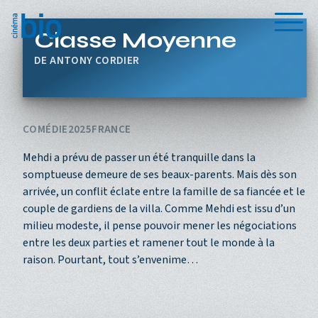
Aller au contenu principal
Menu
Classe Moyenne
ANTONY CORDIER
COMÉDIE
2025
FRANCE
Mehdi a prévu de passer un été tranquille dans la
somptueuse demeure de ses beaux-parents. Mais dès son
arrivée, un conflit éclate entre la famille de sa fiancée et le
couple de gardiens de la villa. Comme Mehdi est issu d’un
milieu modeste, il pense pouvoir mener les négociations
entre les deux parties et ramener tout le monde à la
raison. Pourtant, tout s’envenime…