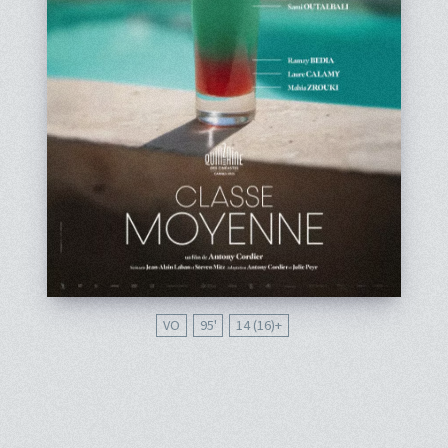
VO
95'
14 (16)