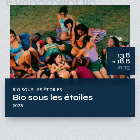
Événement lié
13.8
18.8
➔
21:15
BIO SOUS LES ÉTOILES
Bio sous les étoiles
2026