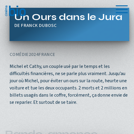
Aller au contenu principal
Menu
Un Ours dans le Jura
FRANCK DUBOSC
COMÉDIE
2024
FRANCE
Michel et Cathy, un couple usé par le temps et les
difficultés financières, ne se parle plus vraiment. Jusqu’au
jour où Michel, pour éviter un ours sur la route, heurte une
voiture et tue les deux occupants. 2 morts et 2 millions en
billets usagés dans le coffre, forcément, ça donne envie de
se reparler. Et surtout de se taire.