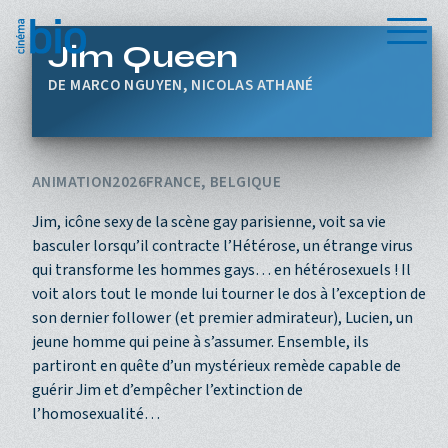
Aller au contenu principal
Menu
Jim Queen
MARCO NGUYEN, NICOLAS ATHANÉ
ANIMATION
2026
FRANCE, BELGIQUE
Jim, icône sexy de la scène gay parisienne, voit sa vie
basculer lorsqu’il contracte l’Hétérose, un étrange virus
qui transforme les hommes gays… en hétérosexuels ! Il
voit alors tout le monde lui tourner le dos à l’exception de
son dernier follower (et premier admirateur), Lucien, un
jeune homme qui peine à s’assumer. Ensemble, ils
partiront en quête d’un mystérieux remède capable de
guérir Jim et d’empêcher l’extinction de
l’homosexualité…