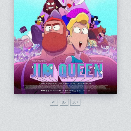
VF
85'
16