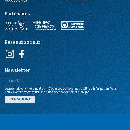
Accessibilité
Partenaires
Réseaux sociaux
Newsletter
Votre email est uniquement utilisé pour vous envoyer notre lettre d'information. Vous
pouvez à tout moment utiliser le lien de désabonnement intégré.
Pied de page
POLITIQUE DE CONFIDENTIALITÉ
CGV BILLETTERIE
ARCHIVES
BILLETTERIE