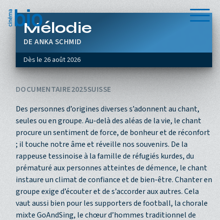
Aller au contenu principal
Menu
Mélodie
ANKA SCHMID
Dès le
26 août 2026
DOCUMENTAIRE
2025
SUISSE
Des personnes d’origines diverses s’adonnent au chant,
seules ou en groupe. Au-delà des aléas de la vie, le chant
procure un sentiment de force, de bonheur et de réconfort
; il touche notre âme et réveille nos souvenirs. De la
rappeuse tessinoise à la famille de réfugiés kurdes, du
prématuré aux personnes atteintes de démence, le chant
instaure un climat de confiance et de bien-être. Chanter en
groupe exige d’écouter et de s’accorder aux autres. Cela
vaut aussi bien pour les supporters de football, la chorale
mixte GoAndSing, le chœur d’hommes traditionnel de