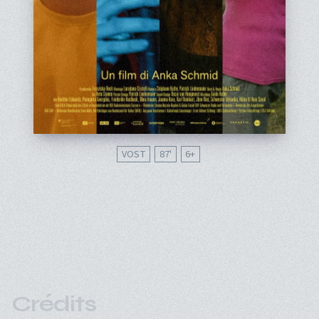
VOST
87'
6
Crédits