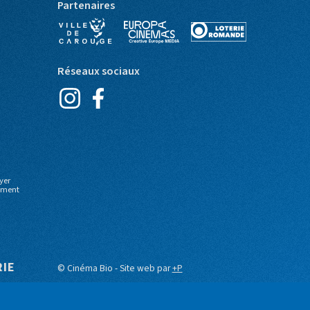
Partenaires
Réseaux sociaux
yer
moment
RIE
© Cinéma Bio - Site web par
+P