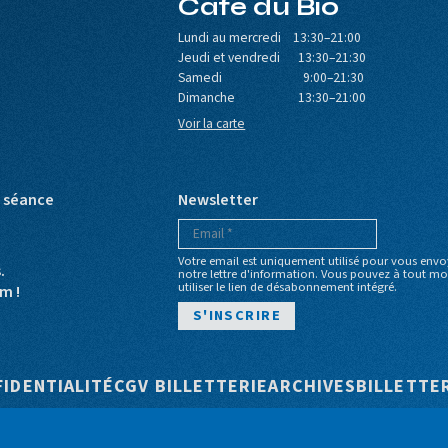
Café du Bio
Lundi au mercredi 13:30–21:00
Jeudi et vendredi 13:30–21:30
Samedi 9:00–21:30
Dimanche 13:30–21:00
Voir la carte
e séance
Newsletter
Votre email est uniquement utilisé pour vous envo
s.
notre lettre d'information. Vous pouvez à tout 
utiliser le lien de désabonnement intégré.
m !
e
FIDENTIALITÉ
CGV BILLETTERIE
ARCHIVES
BILLETTE