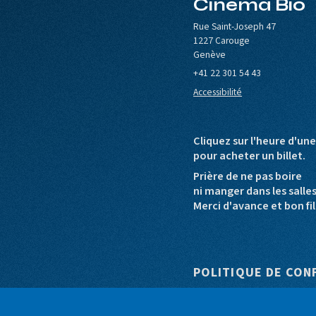
Cinéma Bio
le de Carouge
Europa Cinemas
Loterie Romande
Rue Saint-Joseph 47
1227 Carouge
Genève
+41 22 301 54 43
Accessibilité
Cliquez sur l'heure d'un
pour acheter un billet.
Prière de ne pas boire
ni manger dans les salle
Merci d'avance et bon fil
Pied de pag
POLITIQUE DE CON