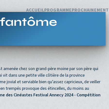
Navigation princi
ACCUEIL
PROGRAMME
PROCHAINEMENT
-fantôme
 est amenée chez son grand-père moine par son père qui
ui vit dans une petite ville côtière de la province
jovial et serviable bien qu’assez capricieux, de veiller
 bien trempés provoque des étincelles, du moins au
ine des Cinéastes
Festival Annecy 2024 - Compétition