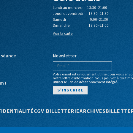
Café du Bio
Lundi au mercredi 13:30–21:00
Jeudi et vendredi 13:30–21:30
Samedi 9:00–21:30
Dimanche 13:30–21:00
Voir la carte
e séance
Newsletter
Votre email est uniquement utilisé pour vous envo
s.
notre lettre d'information. Vous pouvez à tout 
utiliser le lien de désabonnement intégré.
m !
e
FIDENTIALITÉ
CGV BILLETTERIE
ARCHIVES
BILLETTE