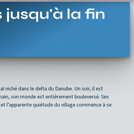
Navigation princi
ACCUEIL
PROGRAMME
PROCHAINEMENT
 jusqu'à la fin
al niché dans le delta du Danube. Un soir, il est
main, son monde est entièrement bouleversé. Ses
et l’apparente quiétude du village commence à se