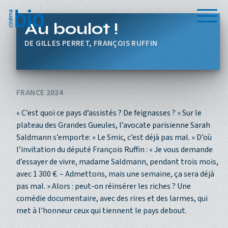
Aller au contenu principal
Menu
Au boulot !
GILLES PERRET, FRANÇOIS RUFFIN
FRANCE 2024
« C’est quoi ce pays d’assistés ? De feignasses ? » Sur le
plateau des Grandes Gueules, l’avocate parisienne Sarah
Saldmann s’emporte: « Le Smic, c’est déjà pas mal. » D’où
l’invitation du député François Ruffin : « Je vous demande
d’essayer de vivre, madame Saldmann, pendant trois mois,
avec 1 300 €. – Admettons, mais une semaine, ça sera déjà
pas mal. » Alors : peut-on réinsérer les riches ? Une
comédie documentaire, avec des rires et des larmes, qui
met à l’honneur ceux qui tiennent le pays debout.